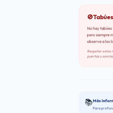
🚫
Tabúes
No hay tabúes 
pero siempre m
observa a los l
Respetar estas 
puertas y sonrisa
📚
Más Infor
Para profund