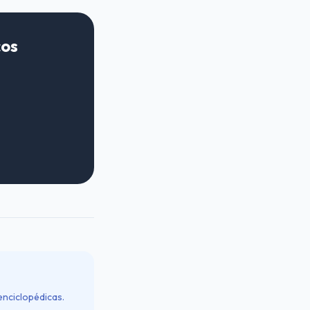
cos
enciclopédicas.