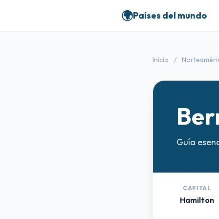
🌍
Países del mundo
Inicio
/
Norteaméri
Ber
Guía esenc
CAPITAL
Hamilton