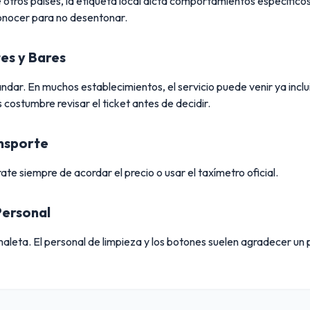
 otros países, la etiqueta local dicta comportamientos específico
onocer para no desentonar.
es y Bares
dar. En muchos establecimientos, el servicio puede venir ya inclu
 costumbre revisar el ticket antes de decidir.
ansporte
te siempre de acordar el precio o usar el taxímetro oficial.
Personal
aleta. El personal de limpieza y los botones suelen agradecer u