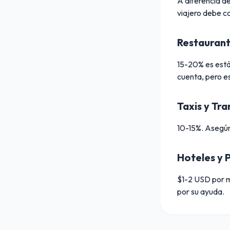
A diferencia de
viajero debe c
Restaurant
15-20% es están
cuenta, pero es
Taxis y Tr
10-15%. Asegúra
Hoteles y 
$1-2 USD por m
por su ayuda.