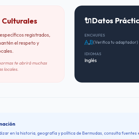
🔌
Datos Prácti
 Culturales
específicos registrados,
ENCHUFES
A
,
B
(Verifica tu adaptador)
antén el respeto y
ocales.
IDIOMAS
Inglés
normas te abrirá muchas
s locales.
mación
izar en la historia, geografía y política de Bermudas, consulta fuentes 