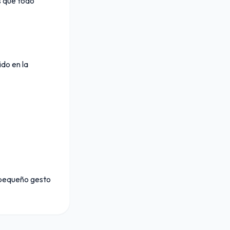
s que todo
ido en la
n pequeño gesto