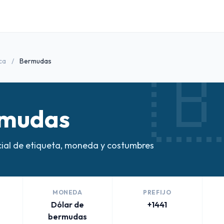

ca
/
Bermudas
mudas
ial de etiqueta, moneda y costumbres
MONEDA
PREFIJO
Dólar de
+1441
bermudas