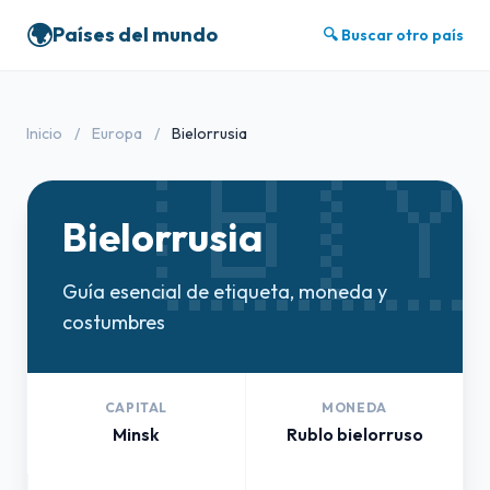
🌍
Países del mundo
🔍 Buscar otro país
🇧
Inicio
/
Europa
/
Bielorrusia
Bielorrusia
Guía esencial de etiqueta, moneda y
costumbres
CAPITAL
MONEDA
Minsk
Rublo bielorruso