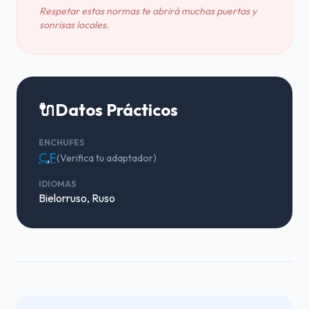
Respetar estas normas te abrirá muchas puertas y
sonrisas locales.
🔌
Datos Prácticos
ENCHUFES
C
,
F
(Verifica tu adaptador)
IDIOMAS
Bielorruso, Ruso