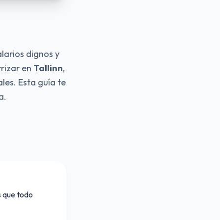
larios dignos y
rrizar en
Tallinn
,
les. Esta guía te
a.
s que todo