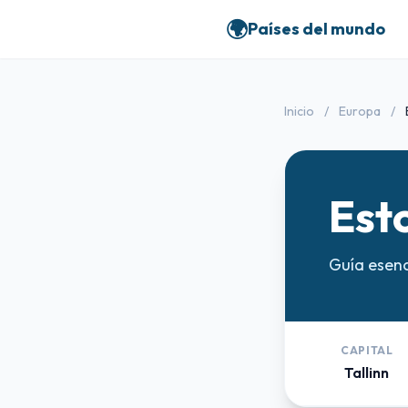
🌍
Países del mundo
Inicio
/
Europa
/
Est
Guía esenc
CAPITAL
Tallinn