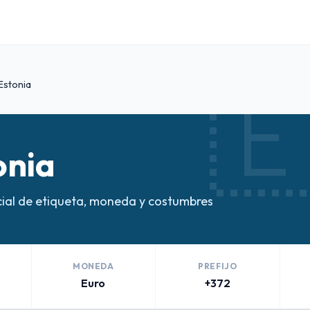

Estonia
onia
ial de etiqueta, moneda y costumbres
MONEDA
PREFIJO
Euro
+372