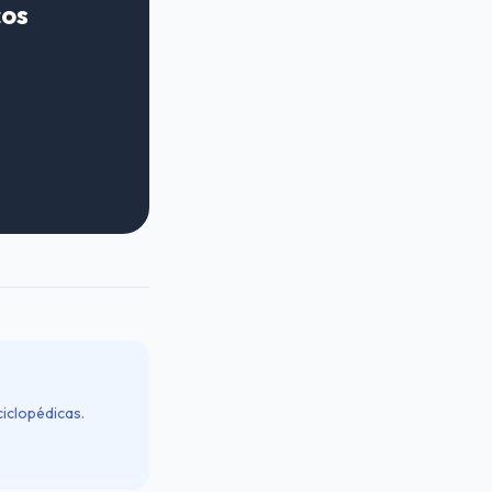
cos
ciclopédicas.