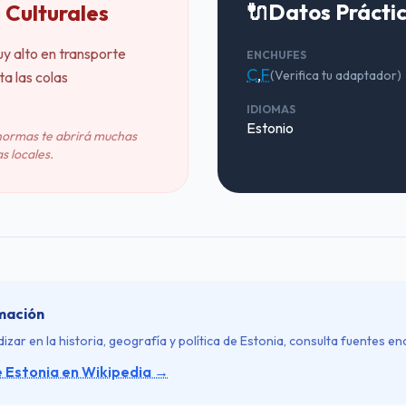
🔌
Datos Prácti
 Culturales
uy alto en transporte
ENCHUFES
C
,
F
(Verifica tu adaptador)
ta las colas
IDIOMAS
Estonio
normas te abrirá muchas
s locales.
mación
izar en la historia, geografía y política de Estonia, consulta fuentes en
e Estonia en Wikipedia →