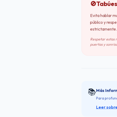
🚫
Tabúes
Evita hablar m
público y respe
estrictamente.
Respetar estas 
puertas y sonrisa
📚
Más Infor
Para profund
Leer sobr