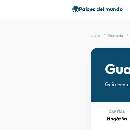
🌍
Países del mundo
Inicio
/
Oceanía
/
Gu
Guía esenc
CAPITAL
Hagåtña