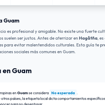
 a Guam
icio es profesional y amigable. No existe una fuerte cul
os suelen ser justos. Antes de aterrizar en
Hagåtña
, es
es para evitar malentendidos culturales. Esta guía te p
uaciones sociales más comunes en Guam.
a en Guam
propinas en
Guam
se considera
No esperada
.
 otros países, la etiqueta local dicta comportamientos específico
onocer para no desentonar.