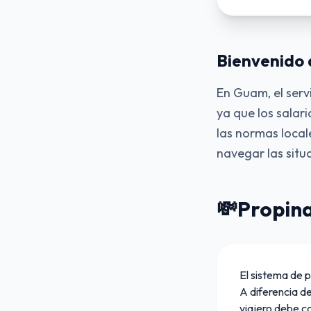
Bienvenido
En Guam, el serv
ya que los salari
las normas local
navegar las sit
💸
Propin
El sistema de 
A diferencia de
viajero debe c