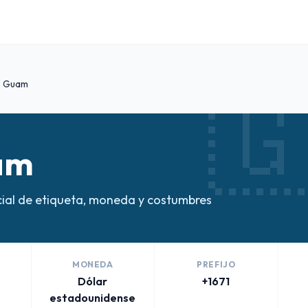

Guam
am
ial de etiqueta, moneda y costumbres
MONEDA
PREFIJO
Dólar
+1671
estadounidense