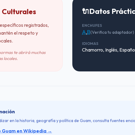
🔌
Datos Prácti
 Culturales
específicos registrados,
ENCHUFES
A
,
B
(Verifica tu adaptador)
antén el respeto y
ocales.
IDIOMAS
Chamorro, Inglés, Españo
normas te abrirá muchas
s locales.
mación
izar en la historia, geografía y política de Guam, consulta fuentes enci
e Guam en Wikipedia →