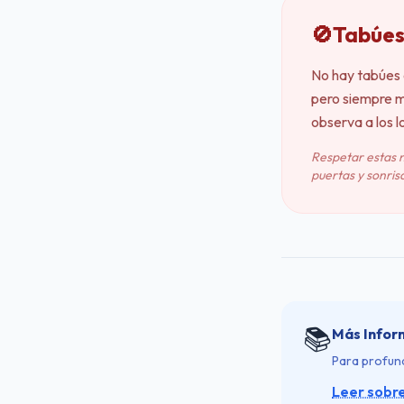
🚫
Tabúes
No hay tabúes 
pero siempre m
observa a los l
Respetar estas 
puertas y sonrisa
📚
Más Infor
Para profund
Leer sobr