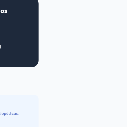
cos
l
clopédicas.