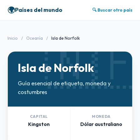
🌍
Países del mundo
🔍 Buscar otro país
🇳
Inicio
/
Oceanía
/
Isla de Norfolk
Isla de Norfolk
Guía esencial de etiqueta, moneda y
costumbres
CAPITAL
MONEDA
Kingston
Dólar australiano