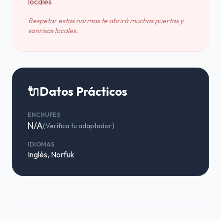
locales.
Respetar estas normas te abrirá muchas puertas y
sonrisas locales.
🔌
Datos Prácticos
ENCHUFES
N/A
(Verifica tu adaptador)
IDIOMAS
Inglés, Norfuk