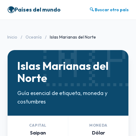
🌍
Países del mundo
🔍 Buscar otro país
🇲
Inicio
/
Oceanía
/
Islas Marianas del Norte
Islas Marianas del
Norte
Guía esencial de etiqueta, moneda y
costumbres
CAPITAL
MONEDA
Saipan
Dólar