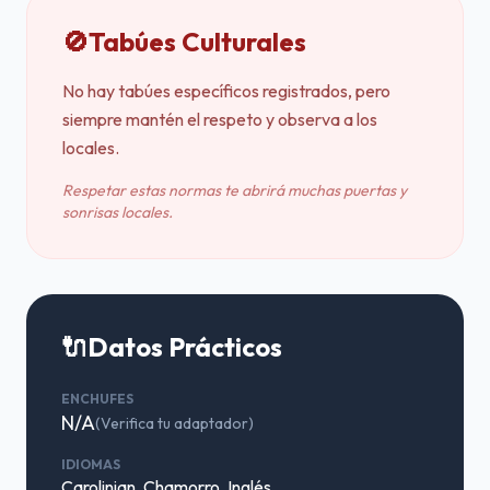
🚫
Tabúes Culturales
No hay tabúes específicos registrados, pero
siempre mantén el respeto y observa a los
locales.
Respetar estas normas te abrirá muchas puertas y
sonrisas locales.
🔌
Datos Prácticos
ENCHUFES
N/A
(Verifica tu adaptador)
IDIOMAS
Carolinian, Chamorro, Inglés