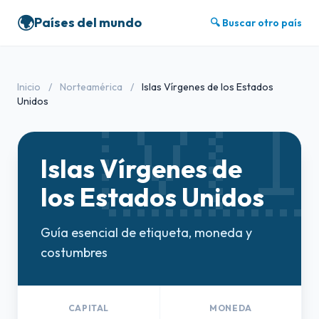
🌍
Países del mundo
🔍 Buscar otro país
Inicio
/
Norteamérica
/
Islas Vírgenes de los Estados
🇻
Unidos
Islas Vírgenes de
los Estados Unidos
Guía esencial de etiqueta, moneda y
costumbres
CAPITAL
MONEDA