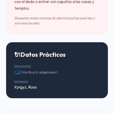
con el dedo o entrar con zapatos a las casas y
templos.
Respetar estas normas te abrirá muchas puertas y
sonrisas locales.
🔌
Datos Prácticos
ENCHUFES
C
,
F
(Verifica tu adaptador)
IDIOMAS
Kyrgyz, Ruso