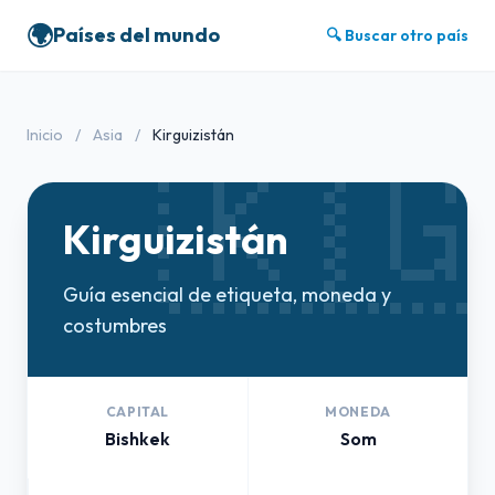
🌍
Países del mundo
🔍 Buscar otro país
🇰
Inicio
/
Asia
/
Kirguizistán
Kirguizistán
Guía esencial de etiqueta, moneda y
costumbres
CAPITAL
MONEDA
Bishkek
Som