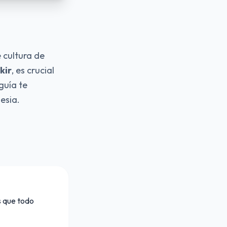
e cultura de
kir
, es crucial
guía te
esia.
s que todo