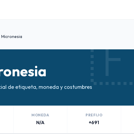

Micronesia
ronesia
ial de etiqueta, moneda y costumbres
MONEDA
PREFIJO
N/A
+691