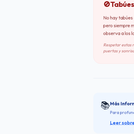
🚫
Tabúes
No hay tabúes 
pero siempre m
observa a los l
Respetar estas 
puertas y sonrisa
📚
Más Infor
Para profund
Leer sobr