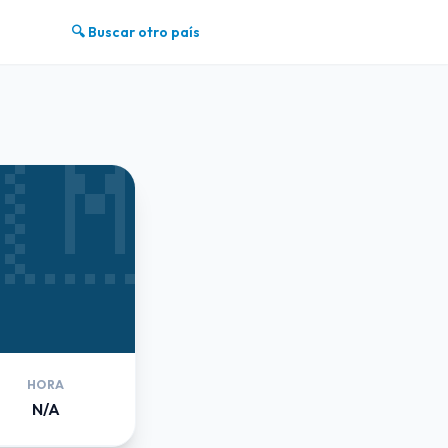
🔍 Buscar otro país
🇲
HORA
N/A