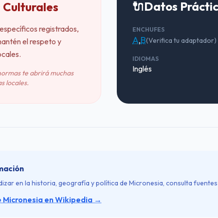
🔌
Datos Prácti
 Culturales
específicos registrados,
ENCHUFES
A
,
B
(Verifica tu adaptador)
antén el respeto y
ocales.
IDIOMAS
Inglés
normas te abrirá muchas
s locales.
mación
izar en la historia, geografía y política de Micronesia, consulta fuentes
e Micronesia en Wikipedia →