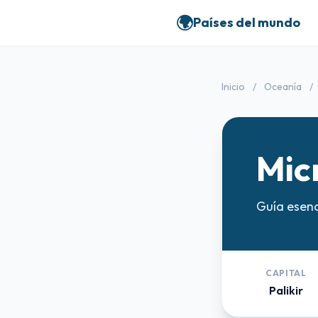
🌍
Países del mundo
Inicio
/
Oceanía
/
Mic
Guía esenc
CAPITAL
Palikir