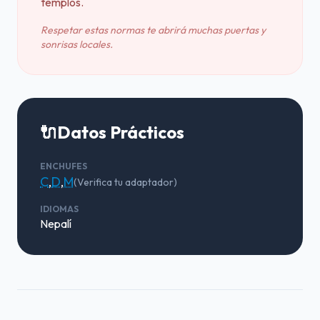
templos.
Respetar estas normas te abrirá muchas puertas y
sonrisas locales.
🔌
Datos Prácticos
ENCHUFES
C
,
D
,
M
(Verifica tu adaptador)
IDIOMAS
Nepalí