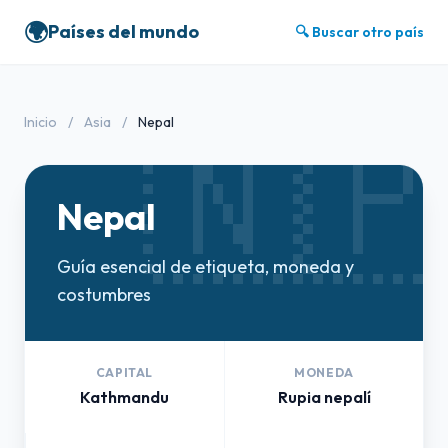
🌍
Países del mundo
🔍 Buscar otro país
🇳
Inicio
/
Asia
/
Nepal
Nepal
Guía esencial de etiqueta, moneda y
costumbres
CAPITAL
MONEDA
Kathmandu
Rupia nepalí