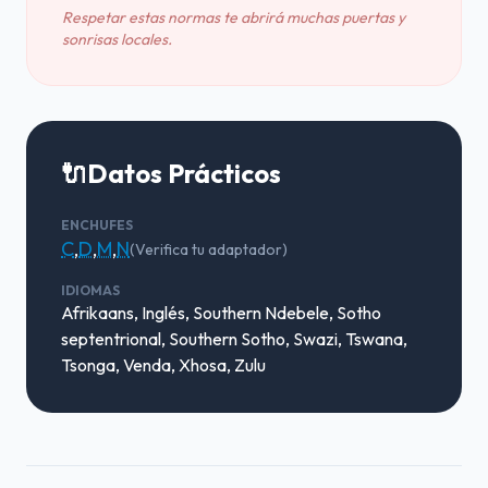
Respetar estas normas te abrirá muchas puertas y
sonrisas locales.
🔌
Datos Prácticos
ENCHUFES
C
,
D
,
M
,
N
(Verifica tu adaptador)
IDIOMAS
Afrikaans, Inglés, Southern Ndebele, Sotho
septentrional, Southern Sotho, Swazi, Tswana,
Tsonga, Venda, Xhosa, Zulu