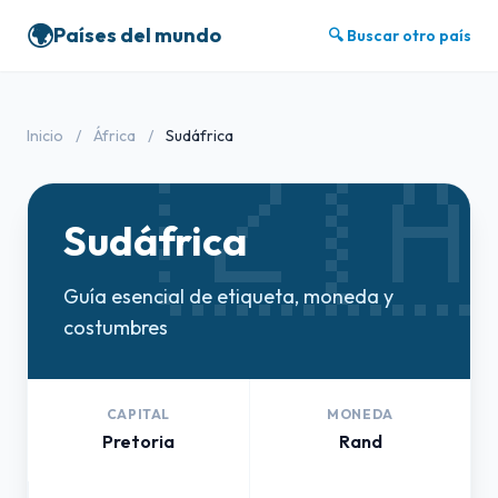
🌍
Países del mundo
🔍 Buscar otro país
🇿
Inicio
/
África
/
Sudáfrica
Sudáfrica
Guía esencial de etiqueta, moneda y
costumbres
CAPITAL
MONEDA
Pretoria
Rand