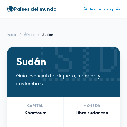
🌍
Países del mundo
🔍 Buscar otro país
🇸
Inicio
/
África
/
Sudán
Sudán
Guía esencial de etiqueta, moneda y
costumbres
CAPITAL
MONEDA
Khartoum
Libra sudanesa