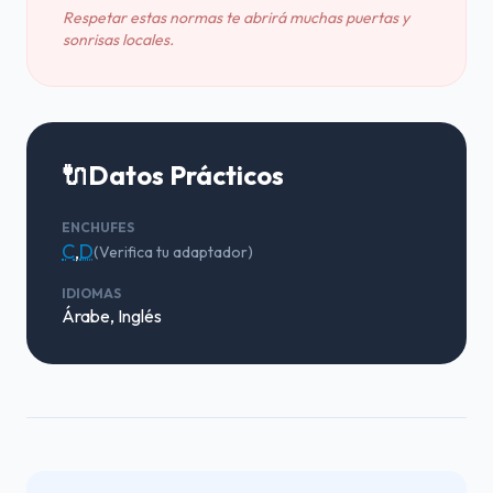
Respetar estas normas te abrirá muchas puertas y
sonrisas locales.
🔌
Datos Prácticos
ENCHUFES
C
,
D
(Verifica tu adaptador)
IDIOMAS
Árabe, Inglés