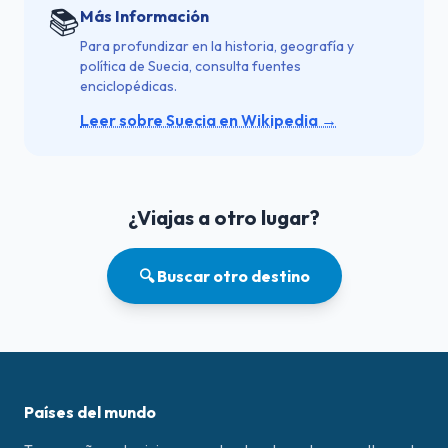
📚
Más Información
Para profundizar en la historia, geografía y
política de Suecia, consulta fuentes
enciclopédicas.
Leer sobre Suecia en Wikipedia →
¿Viajas a otro lugar?
🔍 Buscar otro destino
Países del mundo