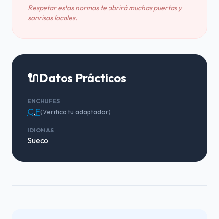
Respetar estas normas te abrirá muchas puertas y
sonrisas locales.
🔌
Datos Prácticos
ENCHUFES
C
,
F
(Verifica tu adaptador)
IDIOMAS
Sueco