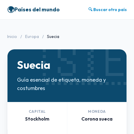
🌍
Países del mundo
🔍 Buscar otro país
🇸
Inicio
/
Europa
/
Suecia
Suecia
Guía esencial de etiqueta, moneda y
costumbres
CAPITAL
MONEDA
Stockholm
Corona sueca