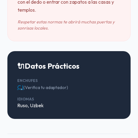
con el dedo o entrar con zapatos a las casas y
templos.
Respetar estas normas te abrirá muchas puertas y
sonrisas locales.
🔌
Datos Prácticos
ENCHUFES
C
,
I
(Verifica tu adaptador)
IDIOMAS
Ruso, Uzbek