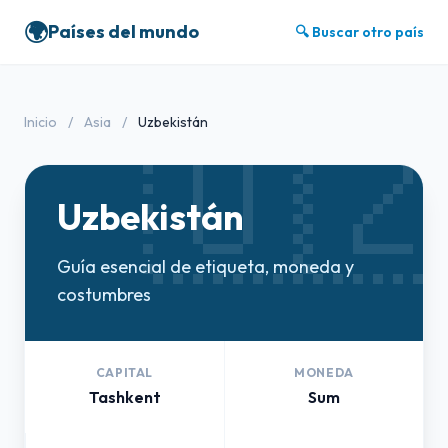
🌍
Países del mundo
🔍 Buscar otro país
🇺
Inicio
/
Asia
/
Uzbekistán
Uzbekistán
Guía esencial de etiqueta, moneda y
costumbres
CAPITAL
MONEDA
Tashkent
Sum